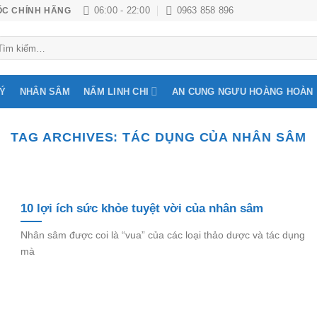
06:00 - 22:00
0963 858 896
ỐC CHÍNH HÃNG
m
ếm:
LÝ
NHÂN SÂM
NẤM LINH CHI
AN CUNG NGƯU HOÀNG HOÀN
TAG ARCHIVES:
TÁC DỤNG CỦA NHÂN SÂM
10 lợi ích sức khỏe tuyệt vời của nhân sâm
Nhân sâm được coi là “vua” của các loại thảo dược và tác dụng
mà