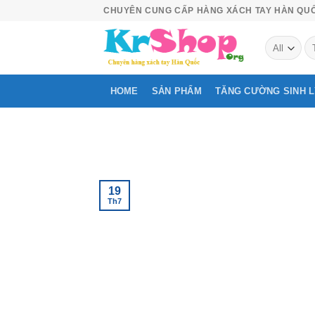
Skip
CHUYÊN CUNG CẤP HÀNG XÁCH TAY HÀN QU
to
Tì
content
ki
HOME
SẢN PHẨM
TĂNG CƯỜNG SINH 
19
Th7