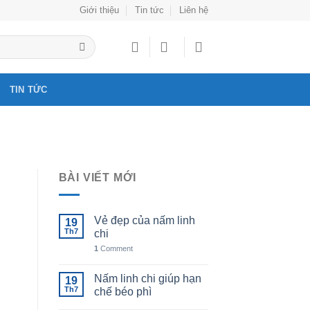
Giới thiệu
Tin tức
Liên hệ
TIN TỨC
BÀI VIẾT MỚI
Vẻ đẹp của nấm linh
19
Th7
chi
1
Comment
Nấm linh chi giúp hạn
19
Th7
chế béo phì