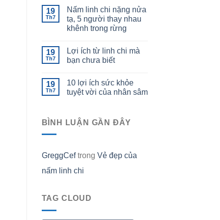
Nấm linh chi nặng nửa
19
Th7
tạ, 5 người thay nhau
khênh trong rừng
Lợi ích từ linh chi mà
19
Th7
bạn chưa biết
10 lợi ích sức khỏe
19
Th7
tuyệt vời của nhân sâm
BÌNH LUẬN GẦN ĐÂY
GreggCef
trong
Vẻ đẹp của
nấm linh chi
TAG CLOUD