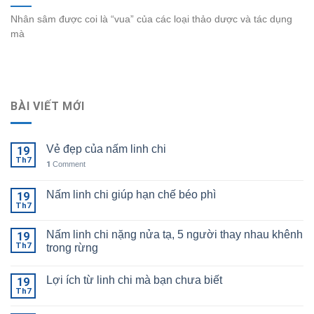
Nhân sâm được coi là “vua” của các loại thảo dược và tác dụng
mà
BÀI VIẾT MỚI
Vẻ đẹp của nấm linh chi
19
Th7
1
Comment
Nấm linh chi giúp hạn chế béo phì
19
Th7
Nấm linh chi nặng nửa tạ, 5 người thay nhau khênh
19
Th7
trong rừng
Lợi ích từ linh chi mà bạn chưa biết
19
Th7