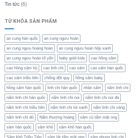
Tin tức
(6)
TỪ KHÓA SẢN PHẨM
an cung hàn quốc
an cung ngưu hoàn
an cung ngưu hoàng hoàn
an cung ngưu hoàn hộp xanh
an cung ngưu hoàn tổ yến
baby gold kids
cao hồng sâm
cao hồng sâm hủ
cao linh chi
cao sâm
cao sâm hàn quốc
cao sâm triều tiên
chống đột quỵ
hồng sâm baby
hồng sâm hàn quốc
linh chi hàn quốc
nhân sâm
nấm linh chi
nấm linh chi hàn quốc
nấm linh chi núi
nấm linh chi núi đá
nấm linh chi triều tiên
nấm linh chi túi xanh
nấm linh chi vàng
nấm linh chi đỏ
Nấm thượng hoàng
sâm củ tẩm mật ong
sâm hàn quốc
sâm khô
sâm khô hàn quốc
Sâm khô Triều Tiên
sâm lát tẩm mật ong
sâm nhung linh chi