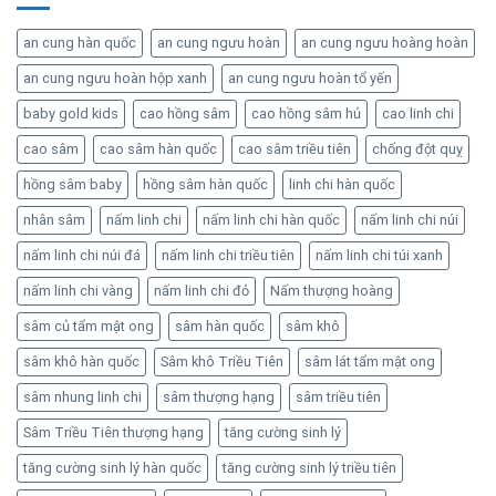
an cung hàn quốc
an cung ngưu hoàn
an cung ngưu hoàng hoàn
an cung ngưu hoàn hộp xanh
an cung ngưu hoàn tổ yến
baby gold kids
cao hồng sâm
cao hồng sâm hủ
cao linh chi
cao sâm
cao sâm hàn quốc
cao sâm triều tiên
chống đột quỵ
hồng sâm baby
hồng sâm hàn quốc
linh chi hàn quốc
nhân sâm
nấm linh chi
nấm linh chi hàn quốc
nấm linh chi núi
nấm linh chi núi đá
nấm linh chi triều tiên
nấm linh chi túi xanh
nấm linh chi vàng
nấm linh chi đỏ
Nấm thượng hoàng
sâm củ tẩm mật ong
sâm hàn quốc
sâm khô
sâm khô hàn quốc
Sâm khô Triều Tiên
sâm lát tẩm mật ong
sâm nhung linh chi
sâm thượng hạng
sâm triều tiên
Sâm Triều Tiên thượng hạng
tăng cường sinh lý
tăng cường sinh lý hàn quốc
tăng cường sinh lý triều tiên