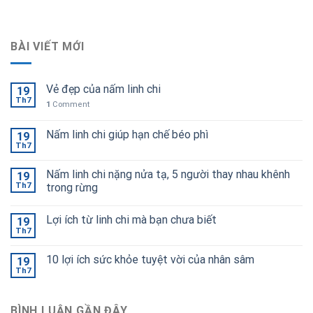
BÀI VIẾT MỚI
Vẻ đẹp của nấm linh chi
19
Th7
1
Comment
Nấm linh chi giúp hạn chế béo phì
19
Th7
Nấm linh chi nặng nửa tạ, 5 người thay nhau khênh
19
Th7
trong rừng
Lợi ích từ linh chi mà bạn chưa biết
19
Th7
10 lợi ích sức khỏe tuyệt vời của nhân sâm
19
Th7
BÌNH LUẬN GẦN ĐÂY