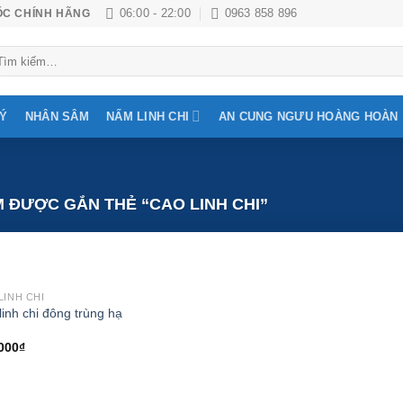
06:00 - 22:00
0963 858 896
ỐC CHÍNH HÃNG
m
ếm:
LÝ
NHÂN SÂM
NẤM LINH CHI
AN CUNG NGƯU HOÀNG HOÀN
 ĐƯỢC GẮN THẺ “CAO LINH CHI”
LINH CHI
Add to
linh chi đông trùng hạ
Wishlist
000
₫