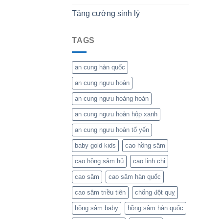
Tăng cường sinh lý
TAGS
an cung hàn quốc
an cung ngưu hoàn
an cung ngưu hoàng hoàn
an cung ngưu hoàn hộp xanh
an cung ngưu hoàn tổ yến
baby gold kids
cao hồng sâm
cao hồng sâm hủ
cao linh chi
cao sâm
cao sâm hàn quốc
cao sâm triều tiên
chống đột quỵ
hồng sâm baby
hồng sâm hàn quốc