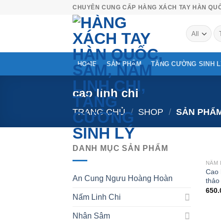
Skip
CHUYÊN CUNG CẤP HÀNG XÁCH TAY HÀN QU
to
Tì
content
ki
HOME
SẢN PHẨM
TĂNG CƯỜNG SINH 
cao linh chi
TRANG CHỦ
/
SHOP
/
SẢN PHẨM
DANH MỤC SẢN PHẨM
NẤM 
Cao 
An Cung Ngưu Hoàng Hoàn
thảo
650.
Nấm Linh Chi
Nhân Sâm