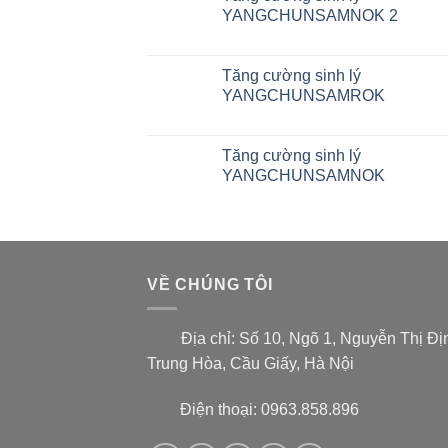
YANGCHUNSAMNOK 2
Tăng cường sinh lý
YANGCHUNSAMROK
Tăng cường sinh lý
YANGCHUNSAMNOK
VỀ CHÚNG TÔI
Địa chỉ:
Số 10, Ngõ 1, Nguyễn Thị Đị
Trung Hòa, Cầu Giấy, Hà Nội
Điện thoại: 0963.858.896