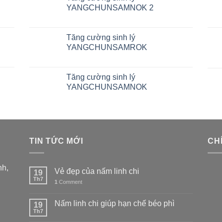
YANGCHUNSAMNOK 2
Tăng cường sinh lý
YANGCHUNSAMROK
Tăng cường sinh lý
YANGCHUNSAMNOK
TIN TỨC MỚI
CH
nh,
Vẻ đẹp của nấm linh chi
19
Th7
1
Comment
Nấm linh chi giúp hạn chế béo phì
19
Th7