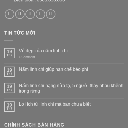
TIN TỨC MỚI
Vẻ đẹp của nấm linh chi
19
Th7
1
Comment
Nấm linh chi giúp hạn chế béo phì
19
Th7
Nấm linh chi nặng nửa tạ, 5 người thay nhau khênh
19
Th7
trong rừng
Lợi ích từ linh chi mà bạn chưa biết
19
Th7
CHÍNH SÁCH BÁN HÀNG