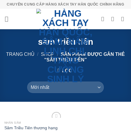
Skip
CHUYÊN CUNG CẤP HÀNG XÁCH TAY HÀN QUỐC CHÍNH HÃNG
to
content
sâm triều tiên
TRANG CHỦ
/
SHOP
/
SẢN PHẨM ĐƯỢC GẮN THẺ
“SÂM TRIỀU TIÊN”
LỌC
NHÂN SÂM
Add to
Sâm Triều Tiên thượng hạng
Wishlist