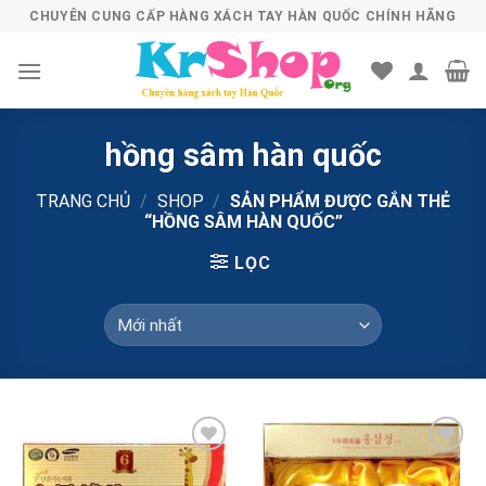
Skip
CHUYÊN CUNG CẤP HÀNG XÁCH TAY HÀN QUỐC CHÍNH HÃNG
to
content
hồng sâm hàn quốc
TRANG CHỦ
/
SHOP
/
SẢN PHẨM ĐƯỢC GẮN THẺ
“HỒNG SÂM HÀN QUỐC”
LỌC
Add to
Add to
Wishlist
Wishlist