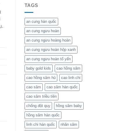
ừ
TAGS
g
i
an cung hàn quốc
ụ.
an cung ngưu hoàn
an cung ngưu hoàng hoàn
an cung ngưu hoàn hộp xanh
an cung ngưu hoàn tổ yến
baby gold kids
cao hồng sâm
cao hồng sâm hủ
cao linh chi
cao sâm
cao sâm hàn quốc
cao sâm triều tiên
chống đột quỵ
hồng sâm baby
hồng sâm hàn quốc
linh chi hàn quốc
nhân sâm