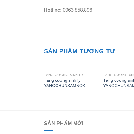
Hotline:
0963.858.896
SẢN PHẨM TƯƠNG TỰ
TĂNG CƯỜNG SINH LÝ
TĂNG CƯỜNG SIN
Add to
Tăng cường sinh lý
Tăng cường sinh
Wishlist
YANGCHUNSAMNOK
YANGCHUNSAM
SẢN PHẨM MỚI