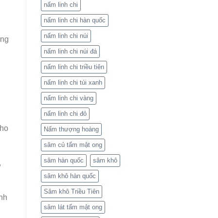
nấm linh chi
nấm linh chi hàn quốc
nấm linh chi núi
ơng
nấm linh chi núi đá
nấm linh chi triều tiên
nấm linh chi túi xanh
nấm linh chi vàng
nấm linh chi đỏ
cho
Nấm thượng hoàng
sâm củ tẩm mật ong
sâm hàn quốc
sâm khô
,
sâm khô hàn quốc
Sâm khô Triều Tiên
inh
sâm lát tẩm mật ong