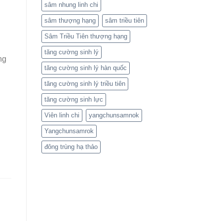
sâm nhung linh chi
sâm thượng hạng
sâm triều tiên
Sâm Triều Tiên thượng hạng
tăng cường sinh lý
ng
tăng cường sinh lý hàn quốc
tăng cường sinh lý triều tiên
tăng cường sinh lực
Viên linh chi
yangchunsamnok
Yangchunsamrok
đông trùng hạ thảo