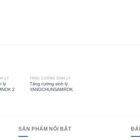
H LÝ
TĂNG CƯỜNG SINH LÝ
Add to
Add to
 lý
Tăng cường sinh lý
Wishlist
Wishlist
NOK 2
YANGCHUNSAMROK
SẢN PHẨM NỔI BẬT
ĐÁ