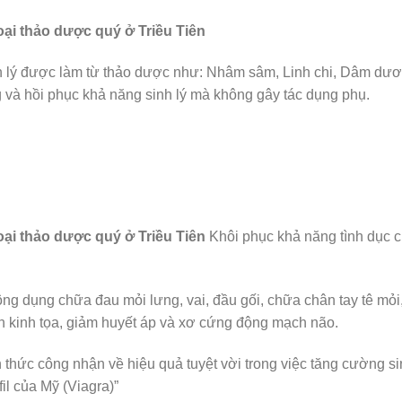
ại thảo dược quý ở Triều Tiên
 lý được làm từ thảo dược như: Nhâm sâm, Linh chi, Dâm dư
và hồi phục khả năng sinh lý mà không gây tác dụng phụ.
oại thảo dược quý ở Triều Tiên
Khôi phục khả năng tình dục 
ụng chữa đau mỏi lưng, vai, đầu gối, chữa chân tay tê mỏi
n kinh tọa, giảm huyết áp và xơ cứng động mạch não.
thức công nhận về hiệu quả tuyệt vời trong việc tăng cường s
il của Mỹ (Viagra)”