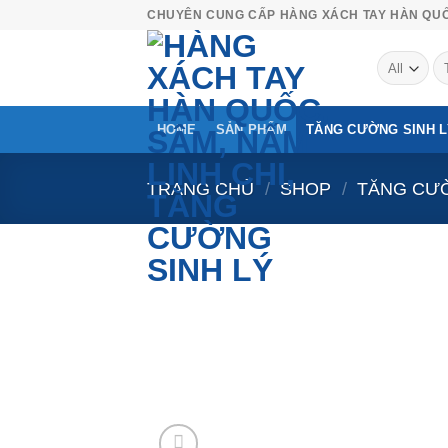
Skip
CHUYÊN CUNG CẤP HÀNG XÁCH TAY HÀN QU
to
Tì
content
ki
HOME
SẢN PHẨM
TĂNG CƯỜNG SINH 
TRANG CHỦ
/
SHOP
/
TĂNG CƯỜ