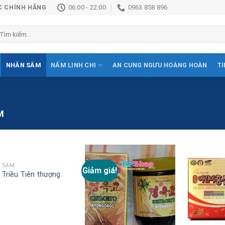
06:00 - 22:00
0963 858 896
C CHÍNH HÃNG
ìm
ếm:
NHÂN SÂM
NẤM LINH CHI
AN CUNG NGƯU HOÀNG HOÀN
TI
M
 SÂM
Giảm giá!
Add to
Add to
Triều Tiên thượng
Wishlist
Wishlist
g