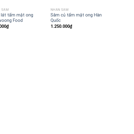
 SÂM
NHÂN SÂM
Add to
Add to
lát tẩm mật ong
Sâm củ tẩm mật ong Hàn
Wishlist
Wishlist
woong Food
Quốc
000
₫
1.250.000
₫