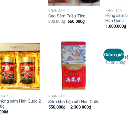
NHÂN SÂM
NHÂN SÂM
Hồng sâm b
Cao Sâm Triều Tiên
Hàn Quốc
800.000
₫
650.000
₫
1.000.000
₫
NHÂN SÂM
Giảm giá!
Add to
Add to
Cao hồng s
Wishlist
Wishlist
1.100.000
₫
 SÂM
NHÂN SÂM
hồng sâm Hàn Quốc 2
Sâm khô hộp sắt Hàn Quốc
50g
550.000
₫
–
2.300.000
₫
000
₫