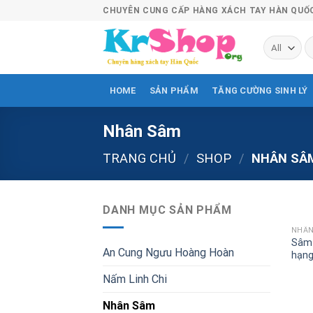
Skip
CHUYÊN CUNG CẤP HÀNG XÁCH TAY HÀN QUỐ
to
content
T
ki
HOME
SẢN PHẨM
TĂNG CƯỜNG SINH LÝ
Nhân Sâm
TRANG CHỦ
/
SHOP
/
NHÂN SÂ
DANH MỤC SẢN PHẨM
NHÂN
Sâm 
An Cung Ngưu Hoàng Hoàn
hạn
Nấm Linh Chi
Nhân Sâm