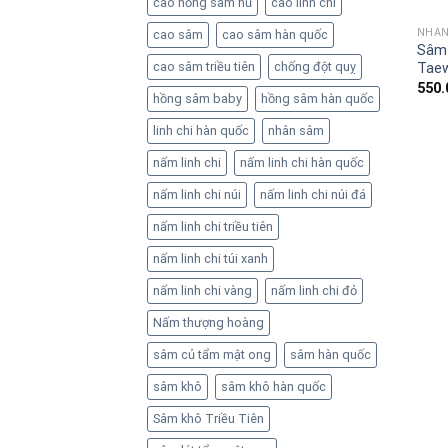
cao hồng sâm hủ
cao linh chi
NHÂN
cao sâm
cao sâm hàn quốc
Sâm 
cao sâm triều tiên
chống đột quỵ
Tae
550.
hồng sâm baby
hồng sâm hàn quốc
linh chi hàn quốc
nhân sâm
nấm linh chi
nấm linh chi hàn quốc
nấm linh chi núi
nấm linh chi núi đá
nấm linh chi triều tiên
nấm linh chi túi xanh
nấm linh chi vàng
nấm linh chi đỏ
Nấm thượng hoàng
sâm củ tẩm mật ong
sâm hàn quốc
sâm khô
sâm khô hàn quốc
Sâm khô Triều Tiên