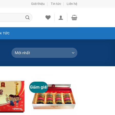
Giới thiệu
Tin tức
Liên hệ
N TỨC
Giảm giá!
Add to
Add to
Wishlist
Wishlist