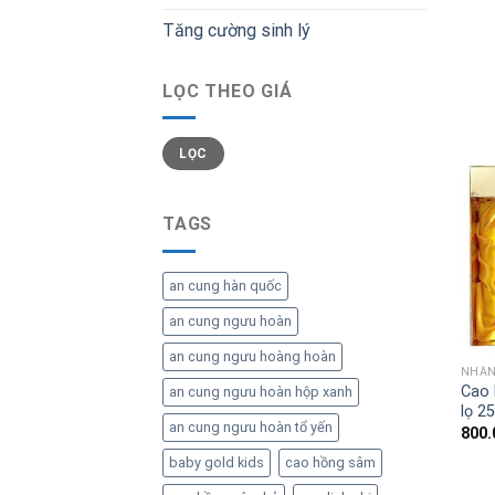
Tăng cường sinh lý
LỌC THEO GIÁ
Giá
Giá
LỌC
thấp
cao
nhất
nhất
TAGS
an cung hàn quốc
an cung ngưu hoàn
an cung ngưu hoàng hoàn
NHÂN
Cao 
an cung ngưu hoàn hộp xanh
lọ 2
an cung ngưu hoàn tổ yến
800.
baby gold kids
cao hồng sâm