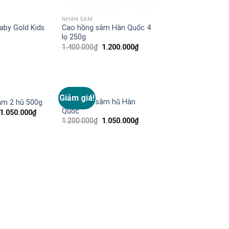
NHÂN SÂM
aby Gold Kids
Cao hồng sâm Hàn Quốc 4
lọ 250g
1.400.000
₫
1.200.000
₫
NHÂN SÂM
Giảm giá!
Add to
Add to
Cao hồng sâm hũ Hàn
âm 2 hũ 500g
Wishlist
Wishlist
Quốc
1.050.000
₫
1.200.000
₫
1.050.000
₫