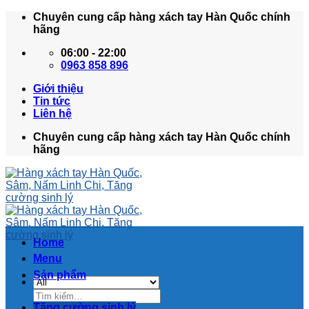
Skip
Chuyên cung cấp hàng xách tay Hàn Quốc chính
to
hãng
content
06:00 - 22:00
0963 858 896
Giới thiệu
Tin tức
Liên hệ
Chuyên cung cấp hàng xách tay Hàn Quốc chính
hãng
Home
Menu
Sản phẩm
Tìm
kiếm:
Tăng cường sinh lý