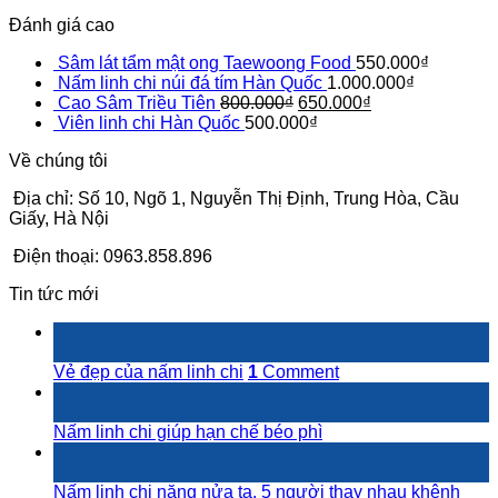
Đánh giá cao
Sâm lát tẩm mật ong Taewoong Food
550.000
₫
Nấm linh chi núi đá tím Hàn Quốc
1.000.000
₫
Cao Sâm Triều Tiên
800.000
₫
650.000
₫
Viên linh chi Hàn Quốc
500.000
₫
Về chúng tôi
Địa chỉ:
Số 10, Ngõ 1, Nguyễn Thị Định, Trung Hòa, Cầu
Giấy, Hà Nội
Điện thoại: 0963.858.896
Tin tức mới
19
Th7
Vẻ đẹp của nấm linh chi
1
Comment
19
Th7
Nấm linh chi giúp hạn chế béo phì
19
Th7
Nấm linh chi nặng nửa tạ, 5 người thay nhau khênh