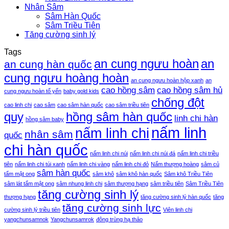
Nhân Sâm
Sâm Hàn Quốc
Sâm Triều Tiên
Tăng cường sinh lý
Tags
an cung ngưu hoàn
an
an cung hàn quốc
cung ngưu hoàng hoàn
an cung ngưu hoàn hộp xanh
an
cao hồng sâm
cao hồng sâm hủ
cung ngưu hoàn tổ yến
baby gold kids
chống đột
cao linh chi
cao sâm
cao sâm hàn quốc
cao sâm triều tiên
quỵ
hồng sâm hàn quốc
linh chi hàn
hồng sâm baby
nấm linh
nấm linh chi
nhân sâm
quốc
chi hàn quốc
nấm linh chi núi
nấm linh chi núi đá
nấm linh chi triều
tiên
nấm linh chi túi xanh
nấm linh chi vàng
nấm linh chi đỏ
Nấm thượng hoàng
sâm củ
sâm hàn quốc
tẩm mật ong
sâm khô
sâm khô hàn quốc
Sâm khô Triều Tiên
sâm lát tẩm mật ong
sâm nhung linh chi
sâm thượng hạng
sâm triều tiên
Sâm Triều Tiên
tăng cường sinh lý
thượng hạng
tăng cường sinh lý hàn quốc
tăng
tăng cường sinh lực
cường sinh lý triều tiên
Viên linh chi
yangchunsamnok
Yangchunsamrok
đông trùng hạ thảo