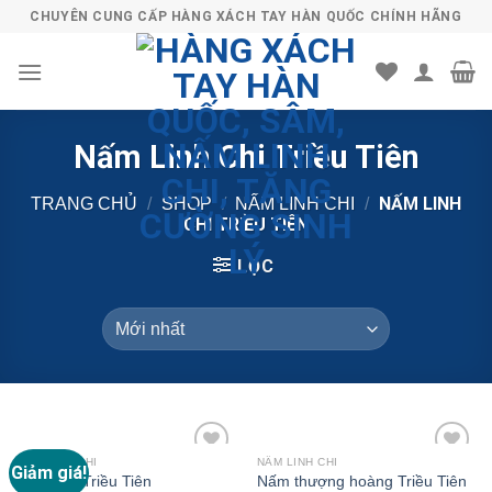
Skip
CHUYÊN CUNG CẤP HÀNG XÁCH TAY HÀN QUỐC CHÍNH HÃNG
to
content
Nấm Linh Chi Triều Tiên
NẤM LINH
TRANG CHỦ
/
SHOP
/
NẤM LINH CHI
/
CHI TRIỀU TIÊN
LỌC
NẤM LINH CHI
NẤM LINH CHI
Giảm giá!
Add to
Add to
Sâm khô Triều Tiên
Nấm thượng hoàng Triều Tiên
Wishlist
Wishlist