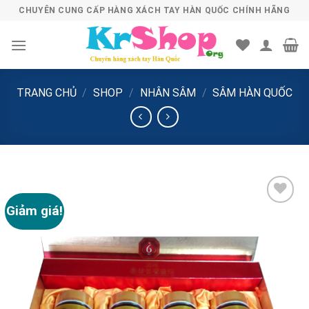
Skip
CHUYÊN CUNG CẤP HÀNG XÁCH TAY HÀN QUỐC CHÍNH HÃNG
to
content
TRANG CHỦ
/
SHOP
/
NHÂN SÂM
/
SÂM HÀN QUỐC
Giảm giá!
Add to
Wishlist