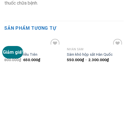
thuốc chữa bệnh.
SẢN PHẨM TƯƠNG TỰ
NHÂN SÂM
NHÂN SÂM
Giảm giá!
Add to
Add to
Cao Sâm Triều Tiên
Sâm khô hộp sắt Hàn Quốc
Wishlist
Wishlist
800.000
₫
650.000
₫
550.000
₫
–
2.300.000
₫