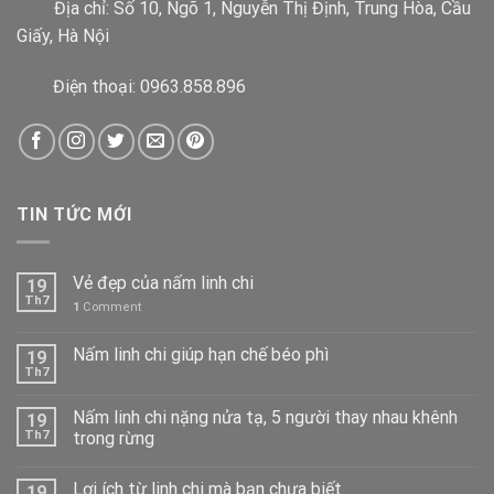
Địa chỉ:
Số 10, Ngõ 1, Nguyễn Thị Định, Trung Hòa, Cầu
Giấy, Hà Nội
Điện thoại: 0963.858.896
TIN TỨC MỚI
Vẻ đẹp của nấm linh chi
19
Th7
1
Comment
Nấm linh chi giúp hạn chế béo phì
19
Th7
Nấm linh chi nặng nửa tạ, 5 người thay nhau khênh
19
Th7
trong rừng
Lợi ích từ linh chi mà bạn chưa biết
19