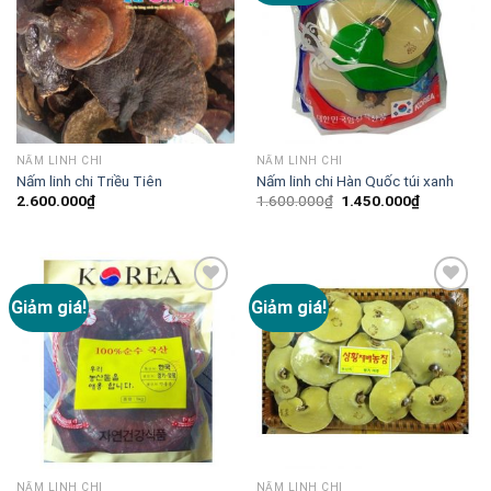
NẤM LINH CHI
NẤM LINH CHI
Nấm linh chi Triều Tiên
Nấm linh chi Hàn Quốc túi xanh
2.600.000
₫
1.600.000
₫
1.450.000
₫
Giảm giá!
Giảm giá!
Add to
Add to
Wishlist
Wishlist
NẤM LINH CHI
NẤM LINH CHI