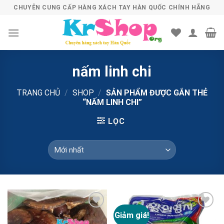
Skip
CHUYÊN CUNG CẤP HÀNG XÁCH TAY HÀN QUỐC CHÍNH HÃNG
to
content
nấm linh chi
TRANG CHỦ
/
SHOP
/
SẢN PHẨM ĐƯỢC GẮN THẺ
“NẤM LINH CHI”
LỌC
Giảm giá!
Add to
Add to
Wishlist
Wishlist