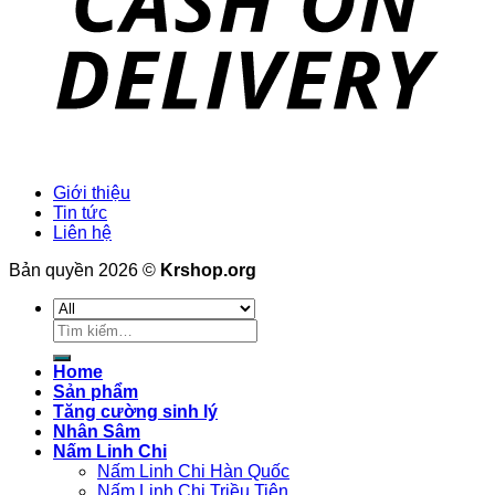
Giới thiệu
Tin tức
Liên hệ
Bản quyền 2026 ©
Krshop.org
Tìm
kiếm:
Home
Sản phẩm
Tăng cường sinh lý
Nhân Sâm
Nấm Linh Chi
Nấm Linh Chi Hàn Quốc
Nấm Linh Chi Triều Tiên