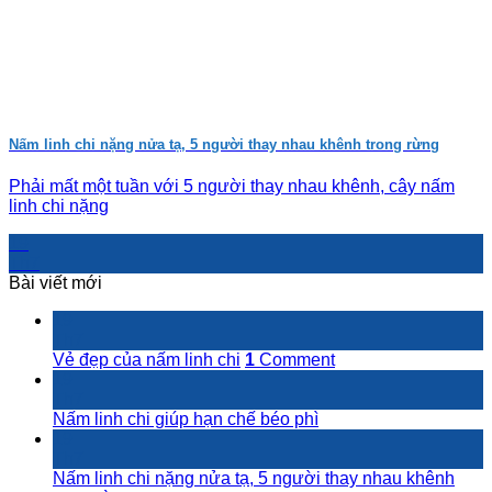
Nấm linh chi nặng nửa tạ, 5 người thay nhau khênh trong rừng
Phải mất một tuần với 5 người thay nhau khênh, cây nấm
linh chi nặng
19
Th7
Bài viết mới
19
Th7
Vẻ đẹp của nấm linh chi
1
Comment
19
Th7
Nấm linh chi giúp hạn chế béo phì
19
Th7
Nấm linh chi nặng nửa tạ, 5 người thay nhau khênh