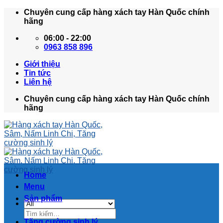
Skip
Chuyên cung cấp hàng xách tay Hàn Quốc chính
to
hãng
content
06:00 - 22:00
0963 858 896
Giới thiệu
Tin tức
Liên hệ
Chuyên cung cấp hàng xách tay Hàn Quốc chính
hãng
Home
Menu
Sản phẩm
Tìm
kiếm:
Tăng cường sinh lý