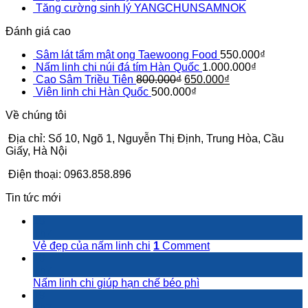
Tăng cường sinh lý YANGCHUNSAMNOK
Đánh giá cao
Sâm lát tẩm mật ong Taewoong Food
550.000
₫
Nấm linh chi núi đá tím Hàn Quốc
1.000.000
₫
Cao Sâm Triều Tiên
800.000
₫
650.000
₫
Viên linh chi Hàn Quốc
500.000
₫
Về chúng tôi
Địa chỉ:
Số 10, Ngõ 1, Nguyễn Thị Định, Trung Hòa, Cầu
Giấy, Hà Nội
Điện thoại: 0963.858.896
Tin tức mới
19
Th7
Vẻ đẹp của nấm linh chi
1
Comment
19
Th7
Nấm linh chi giúp hạn chế béo phì
19
Th7