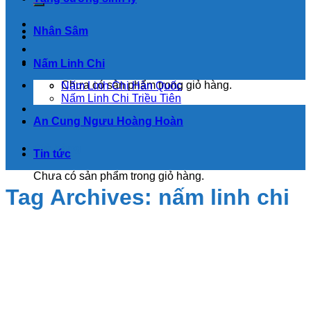
Nhân Sâm
Nấm Linh Chi
Chưa có sản phẩm trong giỏ hàng.
Nấm Linh Chi Hàn Quốc
Nấm Linh Chi Triều Tiên
An Cung Ngưu Hoàng Hoàn
Giỏ hàng
Tin tức
Chưa có sản phẩm trong giỏ hàng.
Tag Archives:
nấm linh chi