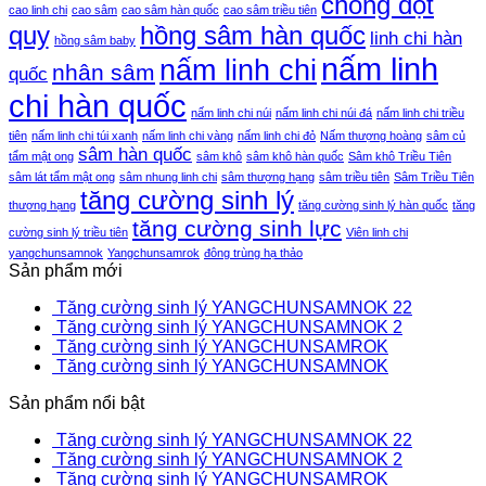
chống đột
cao linh chi
cao sâm
cao sâm hàn quốc
cao sâm triều tiên
quỵ
hồng sâm hàn quốc
linh chi hàn
hồng sâm baby
nấm linh
nấm linh chi
nhân sâm
quốc
chi hàn quốc
nấm linh chi núi
nấm linh chi núi đá
nấm linh chi triều
tiên
nấm linh chi túi xanh
nấm linh chi vàng
nấm linh chi đỏ
Nấm thượng hoàng
sâm củ
sâm hàn quốc
tẩm mật ong
sâm khô
sâm khô hàn quốc
Sâm khô Triều Tiên
sâm lát tẩm mật ong
sâm nhung linh chi
sâm thượng hạng
sâm triều tiên
Sâm Triều Tiên
tăng cường sinh lý
thượng hạng
tăng cường sinh lý hàn quốc
tăng
tăng cường sinh lực
cường sinh lý triều tiên
Viên linh chi
yangchunsamnok
Yangchunsamrok
đông trùng hạ thảo
Sản phẩm mới
Tăng cường sinh lý YANGCHUNSAMNOK 22
Tăng cường sinh lý YANGCHUNSAMNOK 2
Tăng cường sinh lý YANGCHUNSAMROK
Tăng cường sinh lý YANGCHUNSAMNOK
Sản phẩm nổi bật
Tăng cường sinh lý YANGCHUNSAMNOK 22
Tăng cường sinh lý YANGCHUNSAMNOK 2
Tăng cường sinh lý YANGCHUNSAMROK