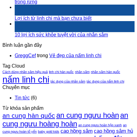
trong rừng
19
Th7
Lợi ích từ linh chi mà bạn chưa biết
19
Th7
10 lợi ích sức khỏe tuyệt vời của nhân sâm
Bình luận gần đây
GreggCef
trong
Vẻ đẹp của nấm linh chi
Tag Cloud
Cách dùng nhân sâm hiệu quả
linh chi hàn quốc
nhân sâm
nhân sâm hàn quốc
nấm linh chi
tác dụng của nhân sâm
tác dụng của nấm linh chi
Chuyên mục
Tin tức
(6)
Từ khóa sản phẩm
an cung ngưu hoàn
an
an cung hàn quốc
cung ngưu hoàng hoàn
an cung ngưu hoàn hộp xanh
an
cao hồng sâm
cao hồng sâm hủ
cung ngưu hoàn tổ yến
baby gold kids