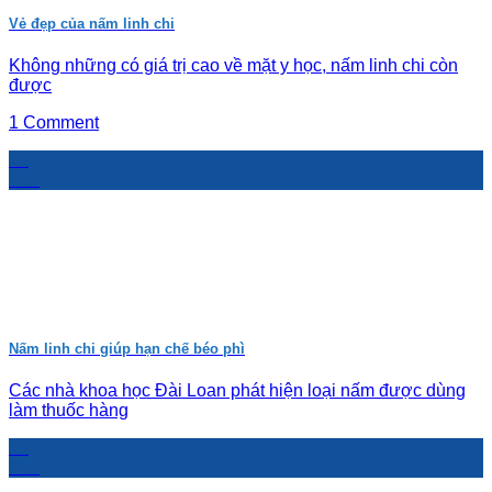
Vẻ đẹp của nấm linh chi
Không những có giá trị cao về mặt y học, nấm linh chi còn
được
1 Comment
19
Th7
Nấm linh chi giúp hạn chế béo phì
Các nhà khoa học Đài Loan phát hiện loại nấm được dùng
làm thuốc hàng
19
Th7