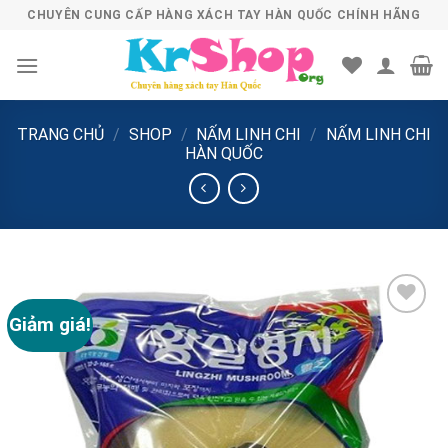
Skip
CHUYÊN CUNG CẤP HÀNG XÁCH TAY HÀN QUỐC CHÍNH HÃNG
to
content
TRANG CHỦ
/
SHOP
/
NẤM LINH CHI
/
NẤM LINH CHI
HÀN QUỐC
Giảm giá!
Add to
Wishlist