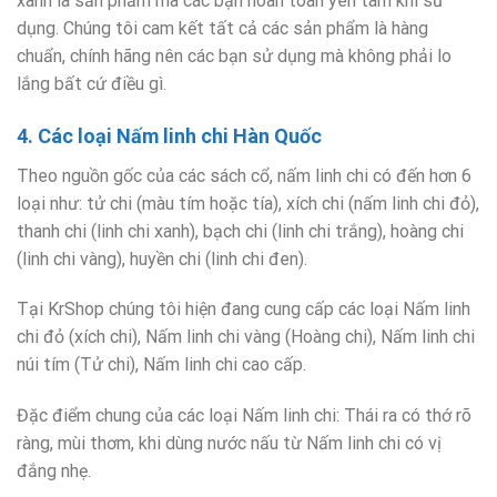
xanh là sản phẩm mà các bạn hoàn toàn yên tâm khi sử
dụng. Chúng tôi cam kết tất cả các sản phẩm là hàng
chuẩn, chính hãng nên các bạn sử dụng mà không phải lo
lắng bất cứ điều gì.
4. Các loại Nấm linh chi Hàn Quốc
Theo nguồn gốc của các sách cổ, nấm linh chi có đến hơn 6
loại như: tử chi (màu tím hoặc tía), xích chi (nấm linh chi đỏ),
thanh chi (linh chi xanh), bạch chi (linh chi trắng), hoàng chi
(linh chi vàng), huyền chi (linh chi đen).
Tại KrShop chúng tôi hiện đang cung cấp các loại Nấm linh
chi đỏ (xích chi), Nấm linh chi vàng (Hoàng chi), Nấm linh chi
núi tím (Tử chi), Nấm linh chi cao cấp.
Đặc điểm chung của các loại Nấm linh chi: Thái ra có thớ rõ
ràng, mùi thơm, khi dùng nước nấu từ Nấm linh chi có vị
đắng nhẹ.