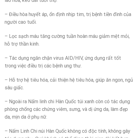
lão hóa, kéo dài tuổi thọ.
– Điều hòa huyết áp, ổn định nhịp tim, trị bệnh tiền đình của
người cao tuổi.
– Lọc sạch máu tăng cường tuần hoàn máu giảm mệt mỏi,
hỗ trợ thần kinh.
– Tác dụng ngăn chặn virus AID/HIV, ứng dụng rất tốt
trong việc điều trị các bệnh ung thư.
– Hỗ trợ hệ tiêu hóa, cải thiện hệ tiêu hóa, giúp ăn ngon, ngủ
sâu giấc.
– Ngoài ra Nấm linh chi Hàn Quốc túi xanh còn có tác dụng
phòng chống các chứng viêm, sưng, và dị ứng da, làm đẹp
da, mịn da ở phụ nữ.
– Nấm Linh Chi núi Hàn Quốc không có độc tính, không gây