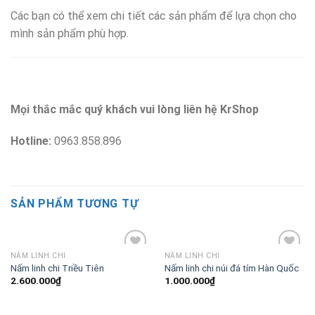
Các bạn có thể xem chi tiết các sản phẩm để lựa chọn cho
mình sản phẩm phù hợp.
Mọi thắc mắc quý khách vui lòng liên hệ KrShop
Hotline:
0963.858.896
SẢN PHẨM TƯƠNG TỰ
NẤM LINH CHI
NẤM LINH CHI
Add to
Add to
Nấm linh chi Triều Tiên
Nấm linh chi núi đá tím Hàn Quốc
Wishlist
Wishlist
2.600.000
₫
1.000.000
₫