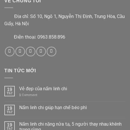
VỀ CHÚNG TÔI
Địa chỉ:
Số 10, Ngõ 1, Nguyễn Thị Định, Trung Hòa, Cầu
Giấy, Hà Nội
Điện thoại: 0963.858.896
TIN TỨC MỚI
Vẻ đẹp của nấm linh chi
19
Th7
1
Comment
Nấm linh chi giúp hạn chế béo phì
19
Th7
Nấm linh chi nặng nửa tạ, 5 người thay nhau khênh
19
Th7
trong rừng