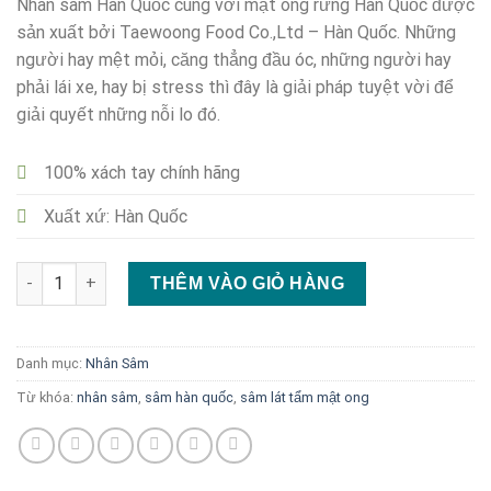
Nhân sâm Hàn Quốc cùng với mật ong rừng Hàn Quốc được
sản xuất bởi Taewoong Food Co.,Ltd – Hàn Quốc. Những
người hay mệt mỏi, căng thẳng đầu óc, những người hay
phải lái xe, hay bị stress thì đây là giải pháp tuyệt vời để
giải quyết những nỗi lo đó.
100% xách tay chính hãng
Xuất xứ: Hàn Quốc
Sâm lát tẩm mật ong Taewoong Food số lượng
THÊM VÀO GIỎ HÀNG
Danh mục:
Nhân Sâm
Từ khóa:
nhân sâm
,
sâm hàn quốc
,
sâm lát tẩm mật ong