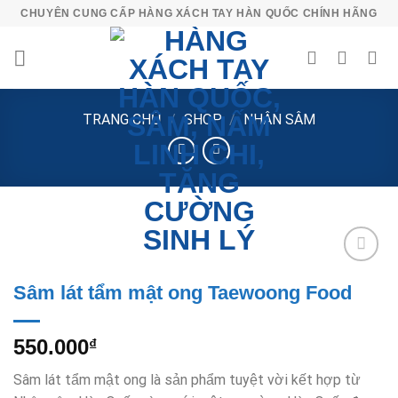
Skip
CHUYÊN CUNG CẤP HÀNG XÁCH TAY HÀN QUỐC CHÍNH HÃNG
to
content
TRANG CHỦ
/
SHOP
/
NHÂN SÂM
Add to
Sâm lát tẩm mật ong Taewoong Food
Wishlist
550.000
₫
Sâm lát tẩm mật ong là sản phẩm tuyệt vời kết hợp từ