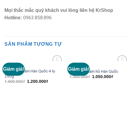
Mọi thắc mắc quý khách vui lòng liên hệ KrShop
0963.858.896
Hotline:
SẢN PHẨM TƯƠNG TỰ
NHÂN SÂM
NHÂN SÂM
Giảm giá!
Giảm giá!
Add to
Add to
Cao hồng sâm Hàn Quốc 4 lọ
Cao hồng sâm hũ Hàn Quốc
Wishlist
Wishlist
250g
1.200.000
₫
1.050.000
₫
1.400.000
₫
1.200.000
₫