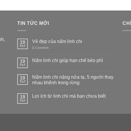
TIN TỨC MỚI
CH
nh,
Vẻ đẹp của nấm linh chi
19
Th7
1
Comment
Nấm linh chi giúp hạn chế béo phì
19
Th7
Nấm linh chi nặng nửa tạ, 5 người thay
19
Th7
nhau khênh trong rừng
Lợi ích từ linh chi mà bạn chưa biết
19
Th7