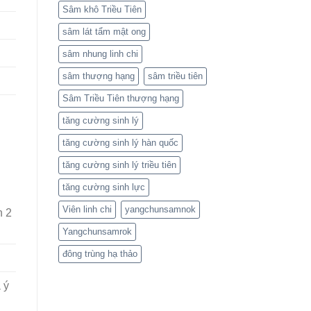
Sâm khô Triều Tiên
sâm lát tẩm mật ong
sâm nhung linh chi
sâm thượng hạng
sâm triều tiên
Sâm Triều Tiên thượng hạng
tăng cường sinh lý
tăng cường sinh lý hàn quốc
tăng cường sinh lý triều tiên
tăng cường sinh lực
Viên linh chi
yangchunsamnok
n 2
Yangchunsamrok
đông trùng hạ thảo
 ý