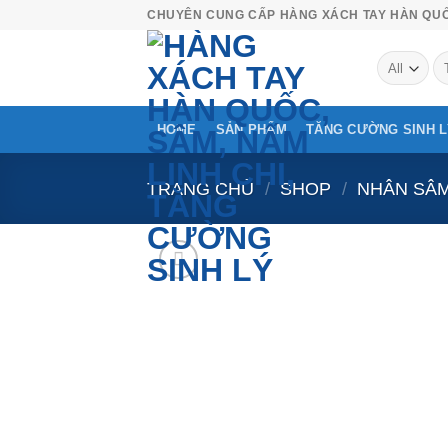
Skip
CHUYÊN CUNG CẤP HÀNG XÁCH TAY HÀN QU
to
Tì
content
ki
HOME
SẢN PHẨM
TĂNG CƯỜNG SINH 
TRANG CHỦ
/
SHOP
/
NHÂN SÂ