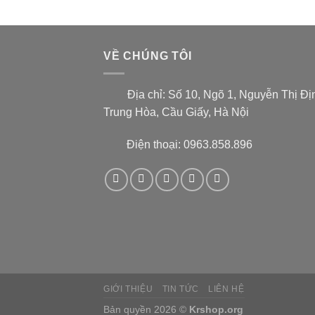
VỀ CHÚNG TÔI
Địa chỉ:
Số 10, Ngõ 1, Nguyễn Thị Đị
Trung Hòa, Cầu Giấy, Hà Nội
Điện thoại: 0963.858.896
GIỚI THIỆU
TIN TỨC
LIÊN HỆ
Bản quyền 2026 ©
Krshop.org