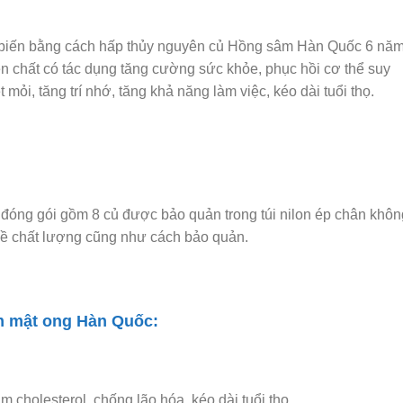
biến bằng cách hấp thủy nguyên củ Hồng sâm Hàn Quốc 6 nă
n chất có tác dụng tăng cường sức khỏe, phục hồi cơ thể suy
mỏi, tăng trí nhớ, tăng khả năng làm việc, kéo dài tuổi thọ.
ng gói gồm 8 củ được bảo quản trong túi nilon ép chân khôn
về chất lượng cũng như cách bảo quản.
m mật ong Hàn Quốc:
m cholesterol, chống lão hóa, kéo dài tuổi thọ.