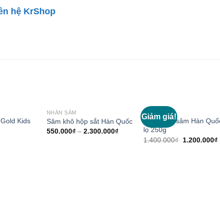
iên hệ KrShop
NHÂN SÂM
NHÂN SÂM
Giảm giá!
Add to
Add to
Add t
Gold Kids
Cao hồng sâm Hàn Quố
Sâm khô hộp sắt Hàn Quốc
Wishlist
Wishlist
Wishli
lọ 250g
550.000
₫
–
2.300.000
₫
1.400.000
₫
1.200.000
₫