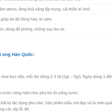
 stress, tăng khả năng tập trung, cải thiện trí nhớ.
n giúp da dẻ hồng hào, trị nám.
ón, dùng để phòng, chống say tàu xe.
t ong Hàn Quốc:
hai trực tiếp, mỗi lần dùng 2-3 lát (2gr – 5gr). Ngày dùng 1 đế
m nước nóng hãm như pha trà rồi uống nước.
ó bất kỳ tác dụng phụ nào. Sản phẩm mẫu mã đẹp và là món quà
 các dịp lễ, tết.