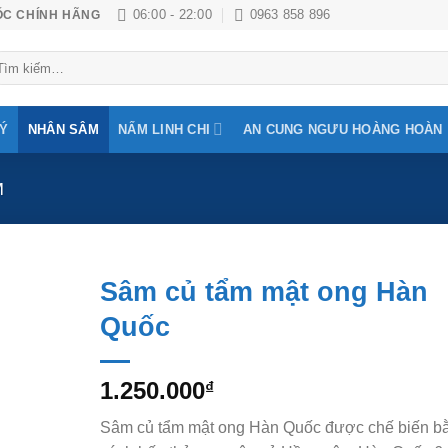
06:00 - 22:00
0963 858 896
ỐC CHÍNH HÃNG
m
ếm:
LÝ
NHÂN SÂM
NẤM LINH CHI
AN CUNG NGƯU HOÀNG HOÀN
M
Sâm củ tẩm mật ong Hàn
Quốc
Add to
Wishlist
1.250.000
₫
Sâm củ tẩm mật ong Hàn Quốc được chế biến b