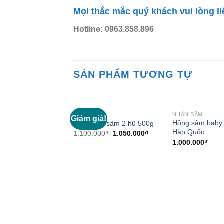
Mọi thắc mắc quý khách vui lòng l
Hotline:
0963.858.896
SẢN PHẨM TƯƠNG TỰ
NHÂN SÂM
NHÂN SÂM
Giảm giá!
Add to
Hồng sâm baby 
Cao hồng sâm 2 hũ 500g
Wishlist
Hàn Quốc
1.100.000
₫
1.050.000
₫
1.000.000
₫