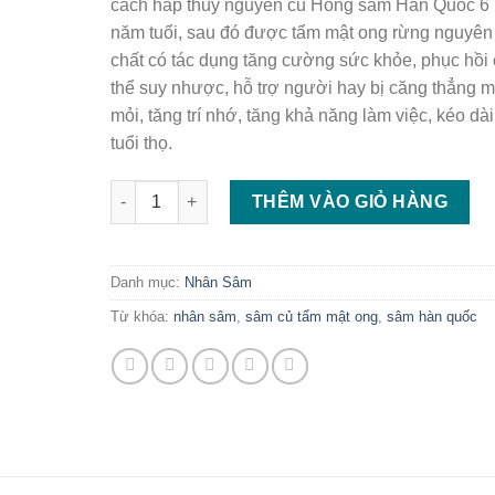
cách hấp thủy nguyên củ Hồng sâm Hàn Quốc 6
năm tuổi, sau đó được tẩm mật ong rừng nguyên
chất có tác dụng tăng cường sức khỏe, phục hồi
thể suy nhược, hỗ trợ người hay bị căng thẳng m
mỏi, tăng trí nhớ, tăng khả năng làm việc, kéo dài
tuổi thọ.
Sâm củ tẩm mật ong Hàn Quốc số lượng
THÊM VÀO GIỎ HÀNG
Danh mục:
Nhân Sâm
Từ khóa:
nhân sâm
,
sâm củ tẩm mật ong
,
sâm hàn quốc