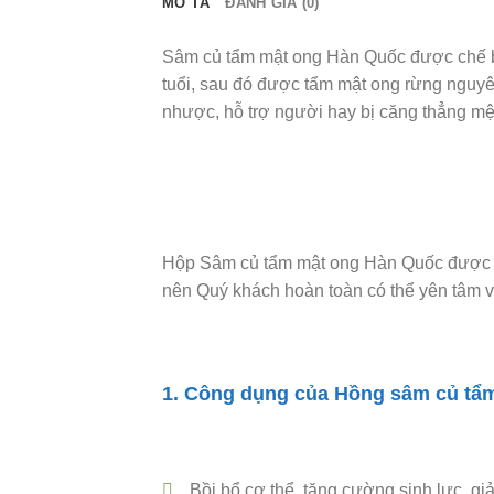
MÔ TẢ
ĐÁNH GIÁ (0)
Sâm củ tẩm mật ong Hàn Quốc được chế 
tuổi, sau đó được tẩm mật ong rừng nguyê
nhược, hỗ trợ người hay bị căng thẳng mệt 
Hộp Sâm củ tẩm mật ong Hàn Quốc được đó
nên Quý khách hoàn toàn có thể yên tâm 
1. Công dụng của Hồng sâm củ tẩ
Bồi bổ cơ thể, tăng cường sinh lực, giả