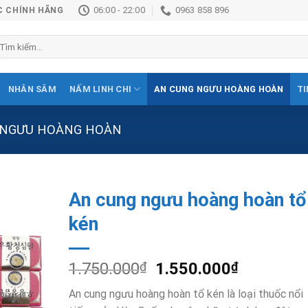
06:00 - 22:00
0963 858 896
C CHÍNH HÃNG
ìm
ếm:
NHÂN SÂM
NẤM LINH CHI
AN CUNG NGƯU HOÀNG HOÀN
TI
 NGƯU HOÀNG HOÀN
An cung ngưu hoàng hoàn tổ
kén
Add to
Wishlist
1.750.000
₫
1.550.000
₫
An cung ngưu hoàng hoàn tổ kén là loại thuốc nổi