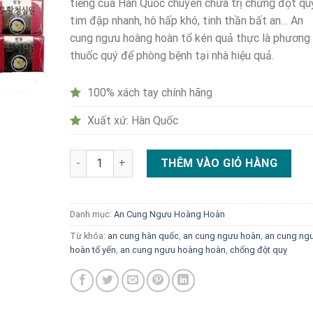
tiếng của Hàn Quốc chuyên chữa trị chứng đột qu
tim đập nhanh, hô hấp khó, tinh thần bất an… An
cung ngưu hoàng hoàn tổ kén quả thực là phương
thuốc quý để phòng bệnh tại nhà hiệu quả.
100% xách tay chính hãng
Xuất xứ: Hàn Quốc
An cung ngưu hoàng hoàn tổ kén số lượng
THÊM VÀO GIỎ HÀNG
Danh mục:
An Cung Ngưu Hoàng Hoàn
Từ khóa:
an cung hàn quốc
,
an cung ngưu hoàn
,
an cung ng
hoàn tổ yến
,
an cung ngưu hoàng hoàn
,
chống đột quỵ