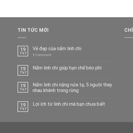
TIN TỨC MỚI
CH
,
Vẻ đẹp của nấm linh chi
19
Th7
1
Comment
Nấm linh chi giúp hạn chế béo phì
19
Th7
Nấm linh chi nặng nửa tạ, 5 người thay
19
Th7
nhau khênh trong rừng
Lợi ích từ linh chi mà bạn chưa biết
19
Th7