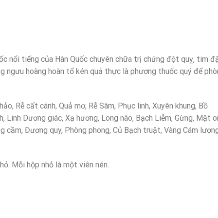
uốc nổi tiếng của Hàn Quốc chuyên chữa trị chứng đột quỵ, tim đ
ung ngưu hoàng hoàn tổ kén quả thực là phương thuốc quý để ph
hảo, Rễ cất cánh, Quả mơ, Rễ Sâm, Phục linh, Xuyên khung, Bồ
h, Linh Dương giác, Xạ hương, Long não, Bạch Liễm, Gừng, Mật o
g cầm, Đương quy, Phòng phong, Củ Bạch truật, Vàng Cám lượn
ỏ. Mỗi hộp nhỏ là một viên nén.