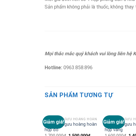
Sản phẩm không phải là thuốc, không thay 
Mọi thắc mắc quý khách vui lòng liên hệ 
Hotline:
0963.858.896
SẢN PHẨM TƯƠNG TỰ
AN CUNG NGƯU HOÀNG HOÀN
AN CUNG NGƯU 
Giảm giá!
Giảm giá!
Add to
An cung ngưu hoàng hoàn
An cung ngưu 
Wishlist
hộp đỏ
hộp vàng
1.700.000
₫
1.500.000
₫
1.600.000
₫
1.4