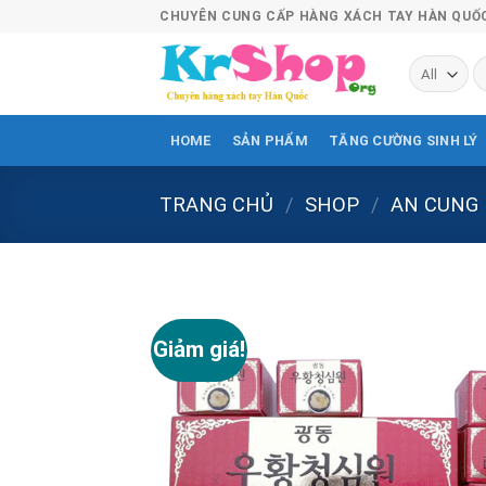
Skip
CHUYÊN CUNG CẤP HÀNG XÁCH TAY HÀN QUỐ
to
content
T
ki
HOME
SẢN PHẨM
TĂNG CƯỜNG SINH LÝ
TRANG CHỦ
/
SHOP
/
AN CUNG
Giảm giá!