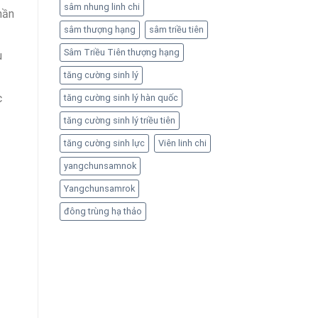
sâm nhung linh chi
hần
sâm thượng hạng
sâm triều tiên
Sâm Triều Tiên thượng hạng
u
tăng cường sinh lý
c
tăng cường sinh lý hàn quốc
tăng cường sinh lý triều tiên
tăng cường sinh lực
Viên linh chi
yangchunsamnok
Yangchunsamrok
đông trùng hạ thảo