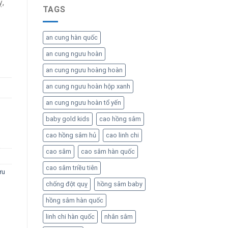
ỵ,
TAGS
an cung hàn quốc
an cung ngưu hoàn
an cung ngưu hoàng hoàn
an cung ngưu hoàn hộp xanh
an cung ngưu hoàn tổ yến
baby gold kids
cao hồng sâm
cao hồng sâm hủ
cao linh chi
cao sâm
cao sâm hàn quốc
cao sâm triều tiên
ưu
chống đột quỵ
hồng sâm baby
hồng sâm hàn quốc
linh chi hàn quốc
nhân sâm