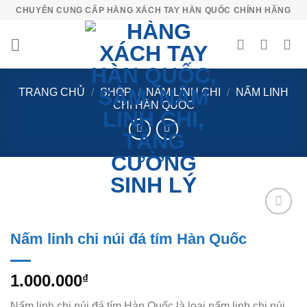
Skip
CHUYÊN CUNG CẤP HÀNG XÁCH TAY HÀN QUỐC CHÍNH HÃNG
to
content
TRANG CHỦ
/
SHOP
/
NẤM LINH CHI
/
NẤM LINH
CHI HÀN QUỐC
Add to
Nấm linh chi núi đá tím Hàn Quốc
Wishlist
1.000.000
₫
Nấm linh chi núi đá tím Hàn Quốc là loại nấm linh chi núi