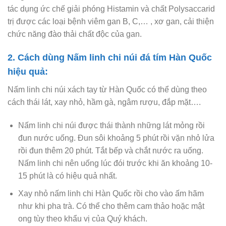
tác dụng ức chế giải phóng Histamin và chất Polysaccarid
trị được các loại bệnh viêm gan B, C,… , xơ gan, cải thiện
chức năng đào thải chất độc của gan.
2. Cách dùng Nấm linh chi núi đá tím Hàn Quốc
hiệu quả:
Nấm linh chi núi xách tay từ Hàn Quốc có thể dùng theo
cách thái lát, xay nhỏ, hầm gà, ngâm rượu, đắp mặt….
Nấm linh chi núi được thái thành những lát mỏng rồi
đun nước uống. Đun sôi khoảng 5 phút rồi vặn nhỏ lửa
rồi đun thêm 20 phút. Tắt bếp và chắt nước ra uống.
Nấm linh chi nên uống lúc đói trước khi ăn khoảng 10-
15 phút là có hiệu quả nhất.
Xay nhỏ nấm linh chi Hàn Quốc rồi cho vào ấm hãm
như khi pha trà. Có thể cho thêm cam thảo hoặc mật
ong tùy theo khẩu vị của Quý khách.