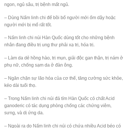
ngon, ngủ sâu, trị bệnh mất ngủ.
– Dùng Nấm linh chi để bồi bổ người mới ốm dậy hoặc
người mới bị mổ rất tốt.
– Nấm linh chi núi Hàn Quốc dùng tốt cho những bệnh
nhân đang điều trị ung thư phải xạ trị, hóa trị.
– Làm da dẻ hồng hào, trị mụn, giải độc gan thận, trị nám ở
phụ nữ, chống sạm da ở đàn ông.
– Ngăn chặn sự lão hóa của cơ thể, tăng cường sức khỏe,
kéo dài tuổi thọ.
– Trong Nấm linh chi núi đá tím Hàn Quốc có chất Acid
ganoderic có tác dụng phòng chống các chứng viêm,
sưng, và dị ứng da.
– Ngoài ra do Nấm linh chi núi có chứa nhiều Acid béo có