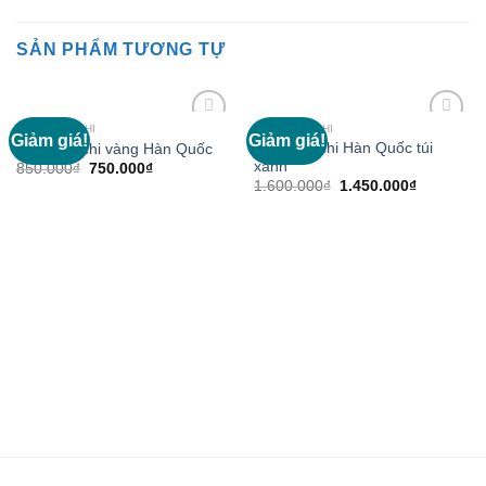
SẢN PHẨM TƯƠNG TỰ
NẤM LINH CHI
NẤM LINH CHI
Giảm giá!
Giảm giá!
Add to
Add to
Nấm linh chi Hàn Quốc túi
Nấm linh chi vàng Hàn Quốc
Wishlist
Wishlist
xanh
850.000
₫
750.000
₫
1.600.000
₫
1.450.000
₫