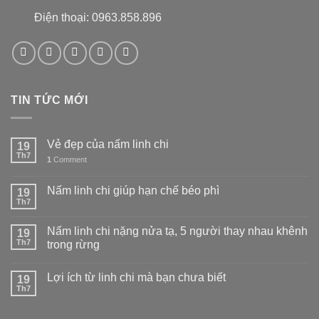
Điện thoại: 0963.858.896
TIN TỨC MỚI
Vẻ đẹp của nấm linh chi
19
Th7
1
Comment
Nấm linh chi giúp hạn chế béo phì
19
Th7
Nấm linh chi nặng nửa tạ, 5 người thay nhau khênh
19
Th7
trong rừng
Lợi ích từ linh chi mà bạn chưa biết
19
Th7